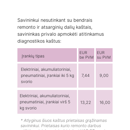
Savininkui nesutinkant su bendrais 
remonto ir atsarginių dalių kaštais, 
savininkas privalo apmokėti atitinkamus 
diagnostikos kaštus:
EUR  
EUR   
Įrankių tipas
be PVM
su PVM
Elektriniai, akumuliatoriniai, 
pneumatiniai, įrankiai iki 5 kg 
7,44
9,00
svorio
Elektriniai, akumuliatoriniai, 
pneumatiniai, įrankiai virš 5 
13,22
16,00
kg svorio
* Atlyginus šiuos kaštus prietaisas grąžinamas 
savininkui. Prietaisas kurio remonto darbus 