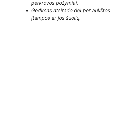
perkrovos požymiai.
Gedimas atsirado dėl per aukštos 
įtampos ar jos šuolių.
Elektrinių, akumuliatorinių ir 
pneumatinių įrankių remontas
Autorizuota diagnostika 
Originalios atsarginės dalys 
Profilaktinė priežiūra