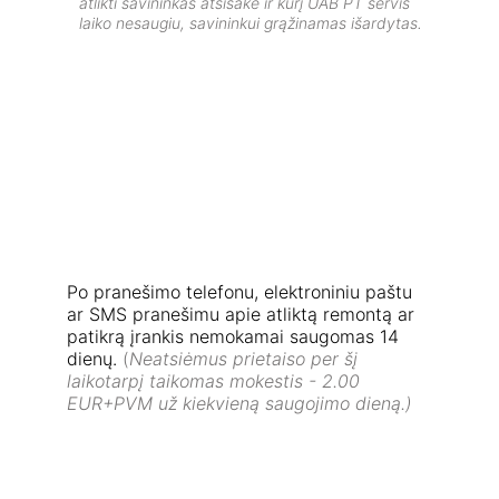
atlikti savininkas atsisakė ir kurį UAB PT servis 
laiko nesaugiu, savininkui grąžinamas išardytas.
Po pranešimo telefonu, elektroniniu paštu 
ar SMS pranešimu apie atliktą remontą ar 
patikrą įrankis nemokamai saugomas 14 
dienų. 
(
Neatsiėmus prietaiso per šį 
laikotarpį taikomas mokestis - 2.00 
EUR+PVM už kiekvieną saugojimo dieną.) 